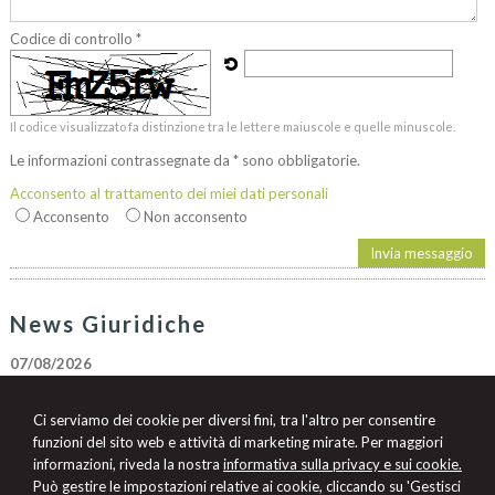
Codice di controllo *
Il codice visualizzato fa distinzione tra le lettere maiuscole e quelle minuscole.
Le informazioni contrassegnate da * sono obbligatorie.
Acconsento al trattamento dei miei dati personali
Acconsento
Non acconsento
News Giuridiche
07/08/2026
Marchio Biologico Italiano: nuovo simbolo per valorizzare il bio Made in
Italy
Ci serviamo dei cookie per diversi fini, tra l'altro per consentire
07/08/2026
funzioni del sito web e attività di marketing mirate. Per maggiori
AI Act: ok definitivo ai decreti su governance e attività di polizia. Il Cdm
informazioni, riveda la nostra
informativa sulla privacy e sui cookie.
vara la riforma del sistema 231
Può gestire le impostazioni relative ai cookie, cliccando su 'Gestisci