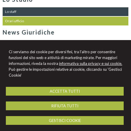
Lo staff
Orari ufficio
News Giuridiche
09/08/2026
L'AI che hai spento non è sparita
Ci serviamo dei cookie per diversi fini, tra l'altro per consentire
08/08/2026
funzioni del sito web e attività di marketing mirate. Per maggiori
Diritto di difesa e segretezza delle indagini nell'ecosistema investigativo
informazioni, riveda la nostra
informativa sulla privacy e sui cookie.
digitale
Può gestire le impostazioni relative ai cookie, cliccando su 'Gestisci
Cookie'
07/08/2026
Volo in ritardo o cancellato: la pronuncia del Giudice di Pace di Venezia
ACCETTA TUTTI
Studio Legale
RIFIUTA TUTTI
Marchesini - Vandelli
Viale Cavour 21 -
Ferrara
44121
,
FE
GESTISCI COOKIE
Tel.
0532/210472
Fax
0532/210472
© 2026 Copyright Studio Legale Marchesini Vandelli. Tutti i diritti riservati | P.IVA