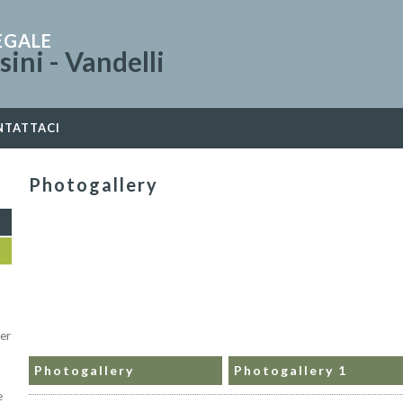
EGALE
ini - Vandelli
NTATTACI
Photogallery
per
Photogallery
Photogallery 1
e