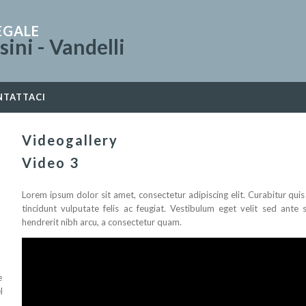
EGALE
ini - Vandelli
NTATTACI
Videogallery
Video 3
Lorem ipsum dolor sit amet, consectetur adipiscing elit. Curabitur quis a
tincidunt vulputate felis ac feugiat. Vestibulum eget velit sed ante 
hendrerit nibh arcu, a consectetur quam.
e
l